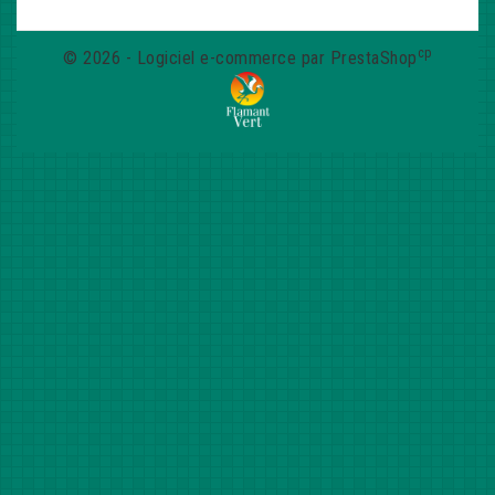
cp
© 2026 - Logiciel e-commerce par PrestaShop
(772 avis)