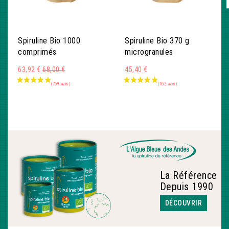
Spiruline Bio 1000
Spiruline Bio 370 g
comprimés
microgranules
Montant
63,92 €
68,00 €
45,40 €
La Référence
Depuis 1990
DÉCOUVRIR