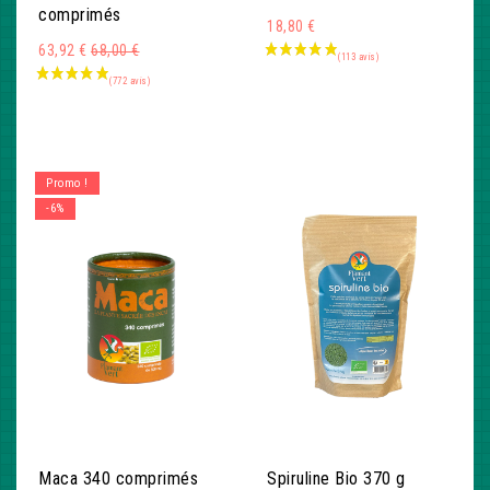
comprimés
18,80 €
Montant
63,92 €
68,00 €
Promo !
-6%
Maca 340 comprimés
Spiruline Bio 370 g