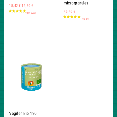
microgranules
Montant
18,42 €
19,60 €
45,40 €
Végifer Bio 180