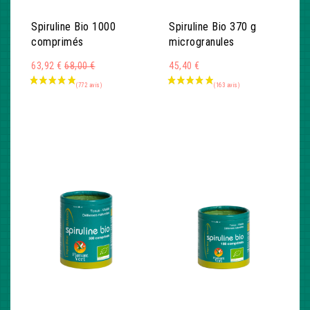
Spiruline Bio 1000
Spiruline Bio 370 g
comprimés
microgranules
Montant
63,92 €
68,00 €
45,40 €