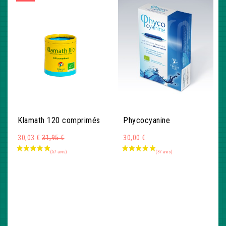
Klamath 120 comprimés
Phycocyanine
Montant
30,03 €
31,95 €
30,00 €