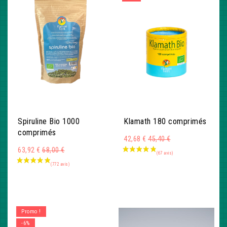
Spiruline Bio 1000
Klamath 180 comprimés
comprimés
Montant
42,68 €
45,40 €
Montant
63,92 €
68,00 €
Promo !
-6%