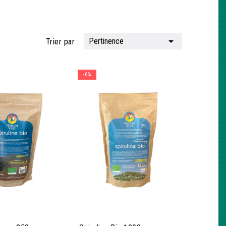

Pertinence
Trier par :
-6%