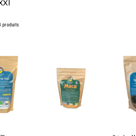
XXl
4 produits.