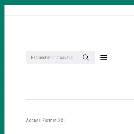

Accueil
Format XXl