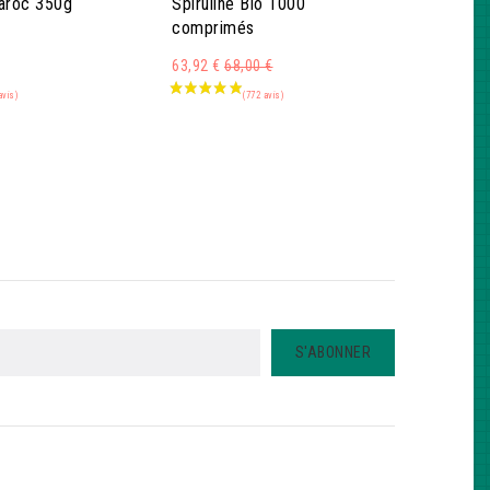
Maroc 350g
Spiruline Bio 1000
comprimés
Montant
63,92 €
68,00 €